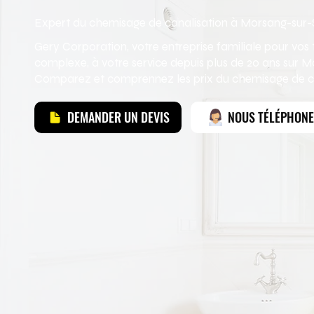
Expert du chemisage de canalisation à Morsang-sur-
Gery Corporation, votre entreprise familiale pour vo
complexe, à votre service depuis plus de 20 ans sur M
Comparez et comprennez les prix du chemisage de ca
DEMANDER UN DEVIS
NOUS TÉLÉPHON