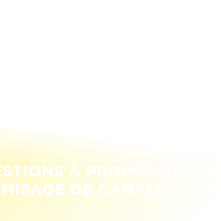
Le chemisage garantit la
appliqué naturellement au
canalisation peut être p
chantier.
STIONS À PROPOS DU
MISAGE DE CANALISATIO