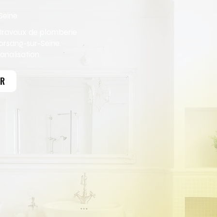
Seine
s travaux de plomberie
orsang-sur-Seine.
nalisation.
ER