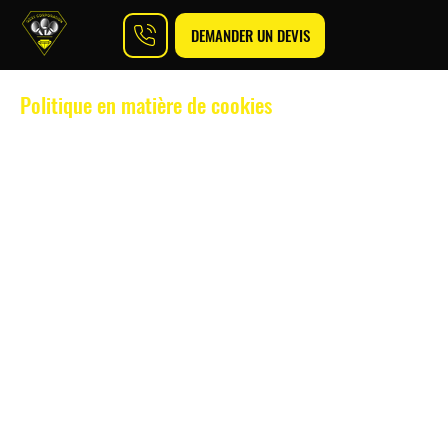
DEMANDER UN DEVIS
Politique en matière de cookies
1. Qu'est-ce qu'un cookie ?
Un cookie est un petit fichier constitué de lettres et
de chiffres et téléchargé sur votre ordinateur lorsque
vous accédez à certains sites web. En général, les
cookies permettent à un site web de reconnaître
l'ordinateur de l’utilisateur.
La chose la plus importante à savoir sur les cookies
que nous plaçons est qu'ils servent à améliorer la
convivialité de notre site web, par exemple en
mémorisant les préférences du site et les paramètres
linguistiques.
2. Pourquoi utilisons-nous des cookies ?