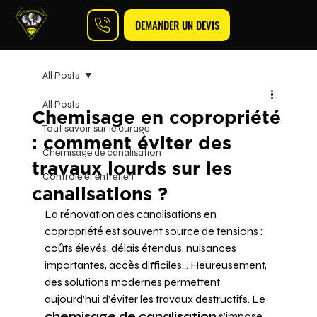
DEMANDER UN DEVIS
All Posts
All Posts
Chemisage en copropriété
Tout savoir sur le curage
: comment éviter des
Chemisage de canalisation
travaux lourds sur les
Contrôle et entretien
canalisations ?
La rénovation des canalisations en 
copropriété est souvent source de tensions : 
coûts élevés, délais étendus, nuisances 
importantes, accès difficiles… Heureusement, 
des solutions modernes permettent 
aujourd’hui d’éviter les travaux destructifs. Le 
chemisage de canalisation
 s’impose 