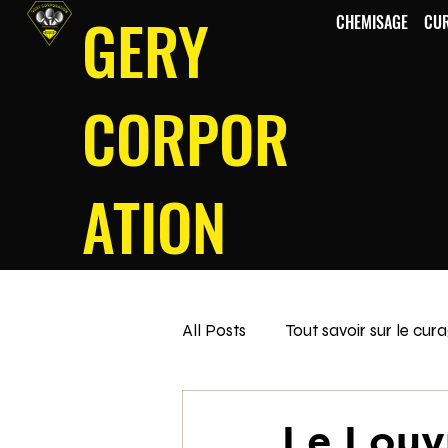
GERY
CHEMISAGE
CU
CORPOR
ATION
All Posts
Tout savoir sur le cur
Le Louv