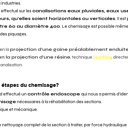
 industries.
effectué sur les 
canalisations eaux pluviales, eaux us
urs, qu’elles soient horizontales ou verticales
. Il es
tre 60 au diamètre 400
. Le chemisage est possible même s
 des piquages.
n la 
projection d’une gaine préalablement enduite
en la projection d’une résine
, technique 
Techflow
, directe
canalisation.
es étapes du chemisage?
d effectué un 
contrôle endoscope 
qui nous a permis d'ident
misage
 nécessaires à la réhabilitation des sections.
lique et mécanique.
 nettoyage complet de la section à traiter, par force hydraulique 