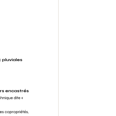
pluviales 
rs encastrés 
hnique dite « 
les copropriétés, 