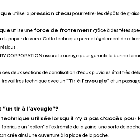
ique 
utilise la 
pression d'eau
 pour retirer les dépôts de graisse
ique
 utilise une 
force de frottement 
grâce à des têtes spec
du papier de verre. Cette technique permet également de retirer 
résidus...
ERY CORPORATION assure le curage pour garantir la bonne tenu
es deux sections de canalisation d'eaux pluviales était très déli
un travail très technique avec un 
"Tir à l'aveugle"
 et un passage
.
 "un tir à l'aveugle"?
 
technique utilisée lorsqu'il n'y a pas d'accès pour l
 fabrique un "ballon" à l'extrémité de la gaine, une sorte de poche 
 On crée ainsi une ouverture à la place de la poche.