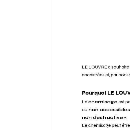
LE LOUVRE a souhaité e
encastrées et, par cons
Pourquoi LE LOUVR
Le 
chemisage
 est p
ou
 non accessibles
non destructive
 ».
Le chemisage peut être 