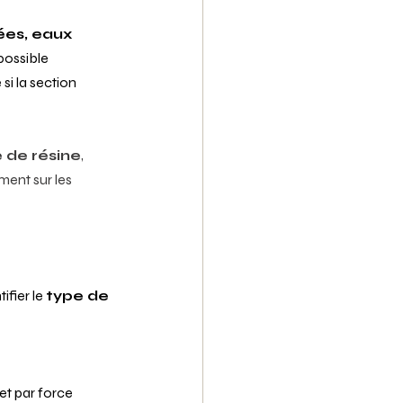
ées, eaux 
t possible 
i la section 
 de résine
, 
ment sur les 
ifier le 
type de 
et par force 